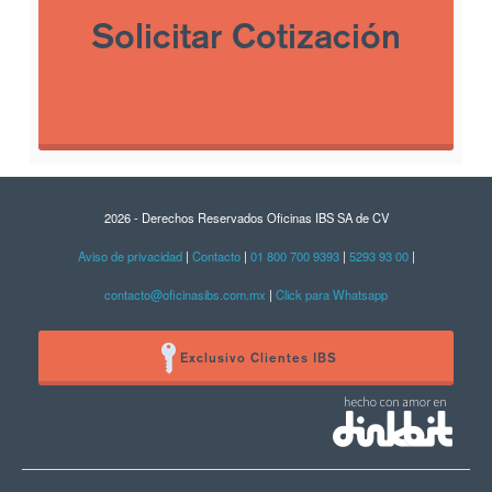
Solicitar Cotización
2026 - Derechos Reservados Oficinas IBS SA de CV
Aviso de privacidad
|
Contacto
|
01 800 700 9393
|
5293 93 00
|
contacto@oficinasibs.com.mx
|
Click para Whatsapp
Exclusivo Clientes IBS