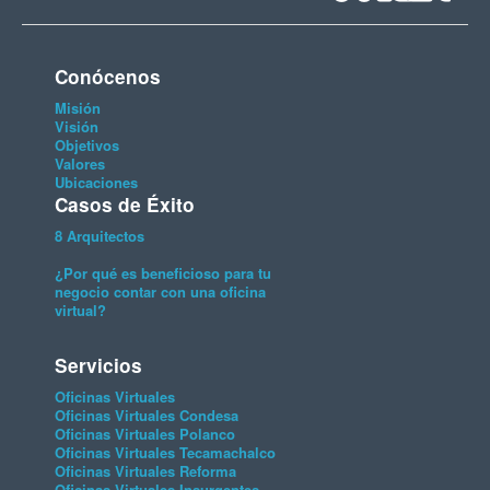
Conócenos
Misión
Visión
Objetivos
Valores
Ubicaciones
Casos de Éxito
8 Arquitectos
¿Por qué es beneficioso para tu
negocio contar con una oficina
virtual?
Servicios
Oficinas Virtuales
Oficinas Virtuales Condesa
Oficinas Virtuales Polanco
Oficinas Virtuales Tecamachalco
Oficinas Virtuales Reforma
Oficinas Virtuales Insurgentes