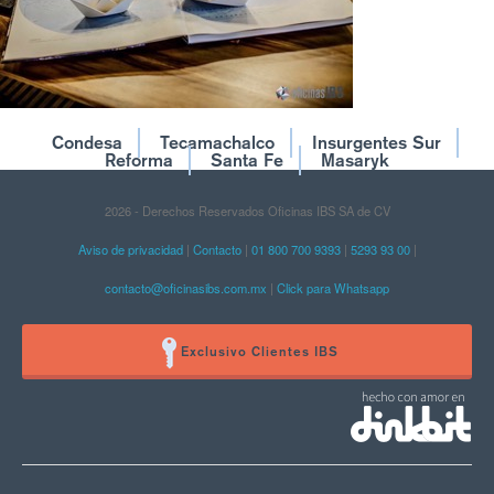
Condesa
Tecamachalco
Insurgentes Sur
Reforma
Santa Fe
Masaryk
2026 - Derechos Reservados Oficinas IBS SA de CV
Aviso de privacidad
|
Contacto
|
01 800 700 9393
|
5293 93 00
|
contacto@oficinasibs.com.mx
|
Click para Whatsapp
Exclusivo Clientes IBS