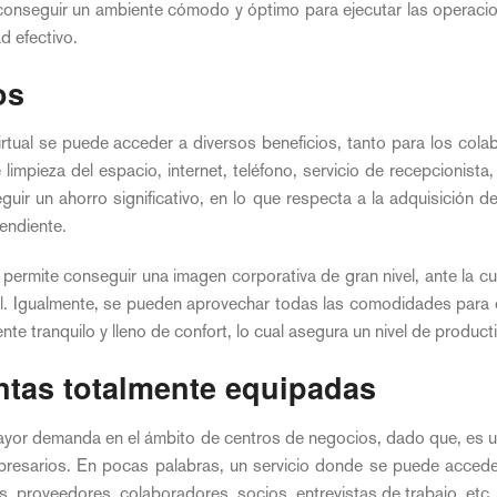
 conseguir un ambiente cómodo y óptimo para ejecutar las operacio
d efectivo.
os
virtual se puede acceder a diversos beneficios, tanto para los co
impieza del espacio, internet, teléfono, servicio de recepcionista,
ir un ahorro significativo, en lo que respecta a la adquisición de
endiente.
 permite conseguir una imagen corporativa de gran nivel, ante la 
al. Igualmente, se pueden aprovechar todas las comodidades para e
nte tranquilo y lleno de confort, lo cual asegura un nivel de produc
ntas totalmente equipadas
ayor demanda en el ámbito de centros de negocios, dado que, es un
resarios. En pocas palabras, un servicio donde se puede acceder
, proveedores, colaboradores, socios, entrevistas de trabajo, etc.